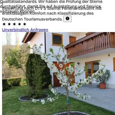
Qualitätsstandards. Wir haben die Prüfung der Sterne
|
durchgeführt, damit Sie auf Ausstattung und Service
Bewertung nach DTV
5 Sterne: Ferienunterkunft mit
vertrauen können.
erstklassigem Komfort nach Klassifizierung des
Deutschen Tourismusverbands.
Unverbindlich Anfragen