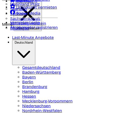
Merkliste (
)
Rheinland Pfalz
Unterkunft vermieten
Saarland
Social Media
Sachsen
Sachsen-Anhalt
Vermieter-Login
Schleswig-Holstein
Menü
Als Vermieter registrieren
Thüringen
Menü schließen
Last-Minute Angebote
Deutschland
Gesamtdeutschland
Baden-Württemberg
Bayern
Berlin
Brandenburg
Hamburg
Hessen
Mecklenburg-Vorpommern
Niedersachsen
Nordrhein-Westfalen