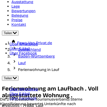
Ausstattung
Lage
Bewertungen
Belegung
Preise
Kontakt
Teilen
Fewo-Von-Privat.de
Über WhatsApp
Über E-Mail
Deutschland
Über Facebook
Baden-Württemberg
Lauf
Ferienwohnung in Lauf
Teilen
Ferienwohnung am Laufbach . Voll
Über WhatsApp
Über E-Mail
ausgestattete Wohnung .
Über Facebook
Die DTV (Deutscher Tourismusverband) Sterne
Klassifizierung bewertet Unterkünfte nach
#fvp13155 -
77886
Lauf