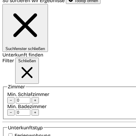
So sortieren wir Ergebnisse
Tooltip öffnen
Suchfenster schließen
Unterkunft finden
Filter
Schließen
Zimmer
Min. Schlafzimmer
−
+
Min. Badezimmer
−
+
Unterkunftstyp
Ferienwohnung