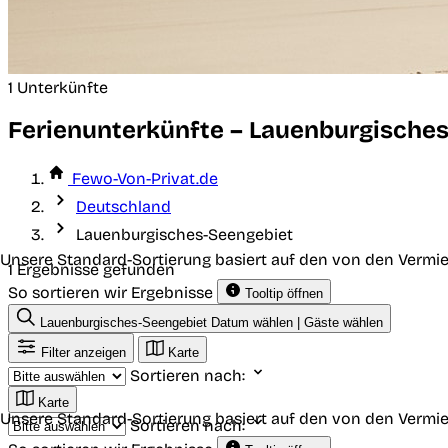
1 Unterkünfte
Ferienunterkünfte – Lauenburgische
Fewo-Von-Privat.de
Deutschland
Lauenburgisches-Seengebiet
Unsere Standard-Sortierung basiert auf den von den Vermie
1 Ergebnisse gefunden
So sortieren wir Ergebnisse
Tooltip öffnen
Lauenburgisches-Seengebiet
Datum wählen | Gäste wählen
Filter anzeigen
Karte
Sortieren nach:
Karte
Unsere Standard-Sortierung basiert auf den von den Vermie
Sortieren nach: