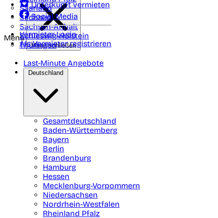
Unterkunft vermieten
Saarland
Social Media
Sachsen
Sachsen-Anhalt
Vermieter-Login
Schleswig-Holstein
Menü
Als Vermieter registrieren
Thüringen
Menü schließen
Last-Minute Angebote
Deutschland
Gesamtdeutschland
Baden-Württemberg
Bayern
Berlin
Brandenburg
Hamburg
Hessen
Mecklenburg-Vorpommern
Niedersachsen
Nordrhein-Westfalen
Rheinland Pfalz