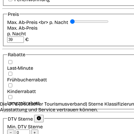
Preis
Max. Ab-Preis <br> p. Nacht
Max. Ab-Preis
p. Nacht
€
Rabatte
Last-Minute
Frühbucherrabatt
Kinderrabatt
Langzeitrabatt
Die DTV (Deutscher Tourismusverband) Sterne Klassifizierun
Ausstattung und Service vertrauen können.
DTV Sterne
Min. DTV Sterne
−
+