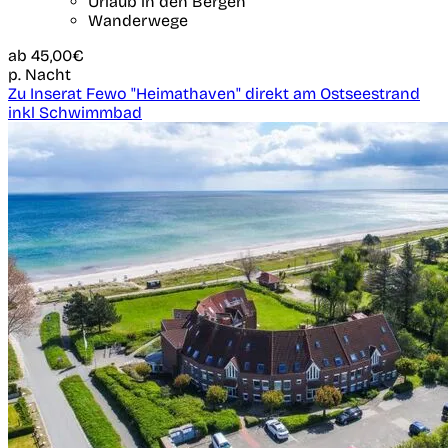
Urlaub in den Bergen
Wanderwege
ab
45,00€
p. Nacht
Zu Inserat Fewo "Heimathaven" direkt am Ostseestrand
inkl Schwimmbad