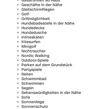
Gassirunden ab Haus
Geschäfte in der Nähe
Gleitschirmfliegen
Golf
Grillmöglichkeit
Hundebadestelle in der Nähe
Hundedecke
Hundedusche
Inlineskaten
Kitesurfen
Minigolf
Nichtraucher
Nordic Walking
Outdoor-Spiele
Parken auf dem Grundstück
Partyspiele
Reiten
Schwimmbad
Schwimmen
Segeln
Sehenswürdigkeiten in der Nähe
Sofa
Sonnenliege
Sonnenschutz