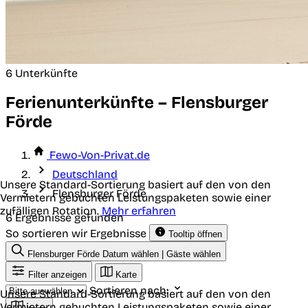
6 Unterkünfte
Ferienunterkünfte – Flensburger
Förde
Fewo-Von-Privat.de
Deutschland
Unsere Standard-Sortierung basiert auf den von den
Flensburger Förde
Vermietern gebuchten Leistungspaketen sowie einer
zufälligen Rotation.
Mehr erfahren
6 Ergebnisse gefunden
So sortieren wir Ergebnisse
Tooltip öffnen
Flensburger Förde
Datum wählen | Gäste wählen
Filter anzeigen
Karte
Sortieren nach:
Unsere Standard-Sortierung basiert auf den von den
Vermietern gebuchten Leistungspaketen sowie einer