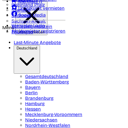
Merkliste (
)
Rheinland Pfalz
Unterkunft vermieten
Saarland
Social Media
Sachsen
Sachsen-Anhalt
Vermieter-Login
Schleswig-Holstein
Menü
Als Vermieter registrieren
Thüringen
Menü schließen
Last-Minute Angebote
Deutschland
Gesamtdeutschland
Baden-Württemberg
Bayern
Berlin
Brandenburg
Hamburg
Hessen
Mecklenburg-Vorpommern
Niedersachsen
Nordrhein-Westfalen