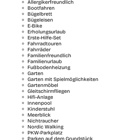
Allergikerfreundlich
Bootfahren
Bügelbrett
Bügeleisen
E-Bike
Erholungsurlaub
Erste-Hilfe-Set
Fahrradtouren
Fahrräder
Familienfreundlich
Familienurlaub
Fußbodenheizung
Garten
Garten mit Spielmöglichkeiten
Gartenmöbel
Gleitschirmfliegen
Hifi-Anlage
Innenpool
Kinderstuhl
Meerblick
Nichtraucher
Nordic Walking
PKW-Parkplatz
Parken auf dem Grundstück