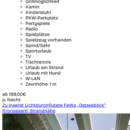
Grillmöglichkeit
Kamin
Kinderstuhl
PKW-Parkplatz
Partyspiele
Radio
Spielplätze
Spielzeug vorhanden
Spind/Safe
Sporturlaub
TV
Tischtennis
Urlaub am Strand
Urlaub mit Hund
W-LAN
Zaunhöhe: 1 m
ab
199,00€
p. Nacht
Zu Inserat Lichtdurchflutete FeWo „Ostseeblick“,
Kronsgaard, Strandnähe