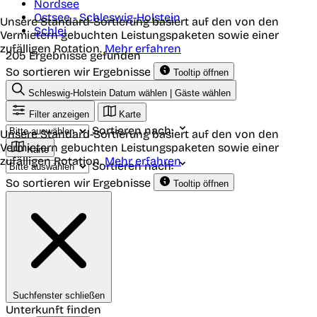
Nordsee
Ostsee - Schleswig-Holstein
Unsere Standard-Sortierung basiert auf den von den
Schlei
Vermietern gebuchten Leistungspaketen sowie einer
zufälligen Rotation.
Mehr erfahren
205 Ergebnisse gefunden
So sortieren wir Ergebnisse
Tooltip öffnen
Schleswig-Holstein
Datum wählen | Gäste wählen
Filter anzeigen
Karte
Sortieren nach:
Unsere Standard-Sortierung basiert auf den von den
Vermietern gebuchten Leistungspaketen sowie einer
Karte
zufälligen Rotation.
Mehr erfahren
Sortieren nach:
So sortieren wir Ergebnisse
Tooltip öffnen
Suchfenster schließen
Unterkunft finden