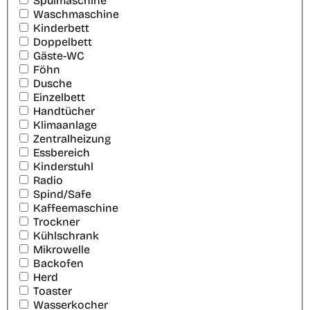
Spülmaschine
Waschmaschine
Kinderbett
Doppelbett
Gäste-WC
Föhn
Dusche
Einzelbett
Handtücher
Klimaanlage
Zentralheizung
Essbereich
Kinderstuhl
Radio
Spind/Safe
Kaffeemaschine
Trockner
Kühlschrank
Mikrowelle
Backofen
Herd
Toaster
Wasserkocher