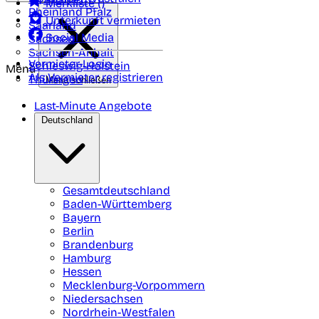
Merkliste (
)
Rheinland Pfalz
Unterkunft vermieten
Saarland
Social Media
Sachsen
Sachsen-Anhalt
Vermieter-Login
Schleswig-Holstein
Menü
Als Vermieter registrieren
Thüringen
Menü schließen
Last-Minute Angebote
Deutschland
Gesamtdeutschland
Baden-Württemberg
Bayern
Berlin
Brandenburg
Hamburg
Hessen
Mecklenburg-Vorpommern
Niedersachsen
Nordrhein-Westfalen