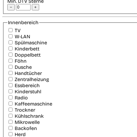
Min. DTV Sterne
−
+
Innenbereich
TV
W-LAN
Spülmaschine
Kinderbett
Doppelbett
Föhn
Dusche
Handtücher
Zentralheizung
Essbereich
Kinderstuhl
Radio
Kaffeemaschine
Trockner
Kühlschrank
Mikrowelle
Backofen
Herd