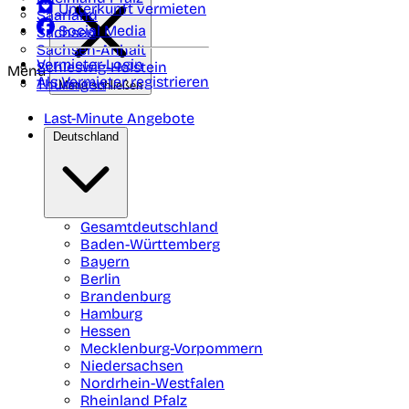
Unterkunft vermieten
Saarland
Social Media
Sachsen
Sachsen-Anhalt
Vermieter-Login
Schleswig-Holstein
Menü
Als Vermieter registrieren
Thüringen
Menü schließen
Last-Minute Angebote
Deutschland
Gesamtdeutschland
Baden-Württemberg
Bayern
Berlin
Brandenburg
Hamburg
Hessen
Mecklenburg-Vorpommern
Niedersachsen
Nordrhein-Westfalen
Rheinland Pfalz