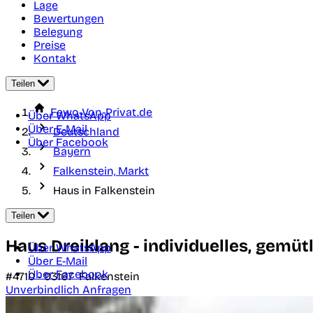
Lage
Bewertungen
Belegung
Preise
Kontakt
Teilen
Fewo-Von-Privat.de
Über WhatsApp
Über E-Mail
Deutschland
Über Facebook
Bayern
Falkenstein, Markt
Haus in Falkenstein
Teilen
Haus Dreiklang - individuelles, gemü
Über WhatsApp
Über E-Mail
Über Facebook
#4710 -
93167
Falkenstein
Unverbindlich Anfragen