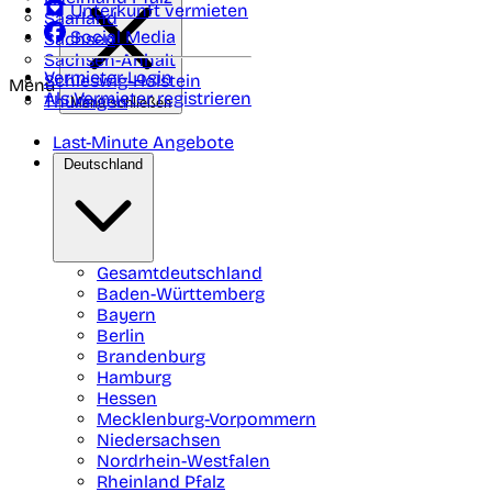
Unterkunft vermieten
Saarland
Social Media
Sachsen
Sachsen-Anhalt
Vermieter-Login
Schleswig-Holstein
Menü
Als Vermieter registrieren
Thüringen
Menü schließen
Last-Minute Angebote
Deutschland
Gesamtdeutschland
Baden-Württemberg
Bayern
Berlin
Brandenburg
Hamburg
Hessen
Mecklenburg-Vorpommern
Niedersachsen
Nordrhein-Westfalen
Rheinland Pfalz