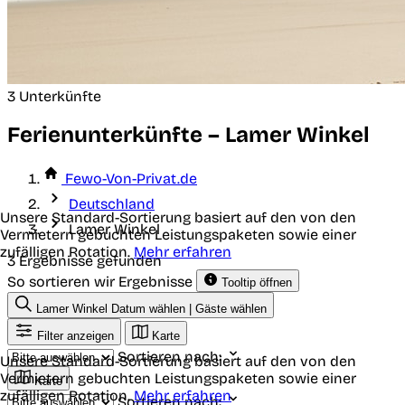
3 Unterkünfte
Ferienunterkünfte – Lamer Winkel
Fewo-Von-Privat.de
Deutschland
Unsere Standard-Sortierung basiert auf den von den
Lamer Winkel
Vermietern gebuchten Leistungspaketen sowie einer
zufälligen Rotation.
Mehr erfahren
3 Ergebnisse gefunden
So sortieren wir Ergebnisse
Tooltip öffnen
Lamer Winkel
Datum wählen | Gäste wählen
Filter anzeigen
Karte
Sortieren nach:
Unsere Standard-Sortierung basiert auf den von den
Vermietern gebuchten Leistungspaketen sowie einer
Karte
zufälligen Rotation.
Mehr erfahren
Sortieren nach: