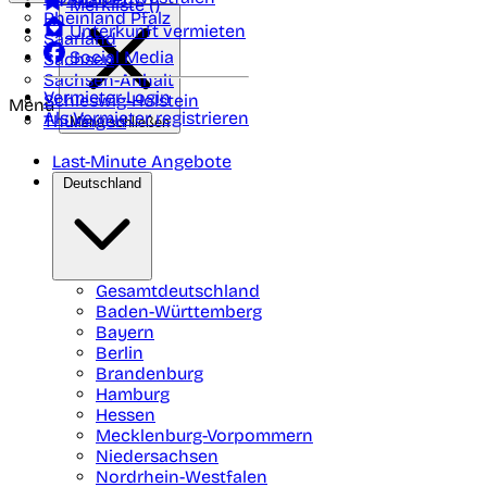
Merkliste (
)
Rheinland Pfalz
Unterkunft vermieten
Saarland
Social Media
Sachsen
Sachsen-Anhalt
Vermieter-Login
Schleswig-Holstein
Menü
Als Vermieter registrieren
Thüringen
Menü schließen
Last-Minute Angebote
Deutschland
Gesamtdeutschland
Baden-Württemberg
Bayern
Berlin
Brandenburg
Hamburg
Hessen
Mecklenburg-Vorpommern
Niedersachsen
Nordrhein-Westfalen