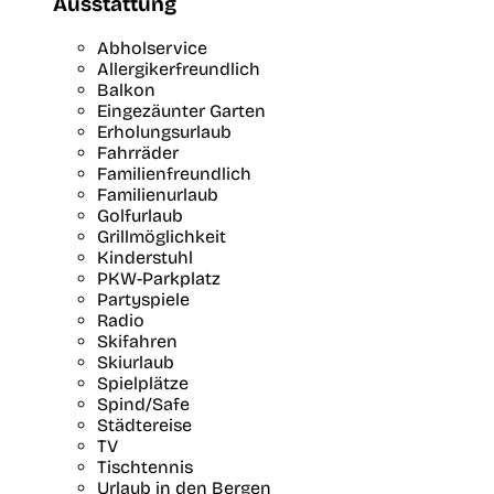
Ausstattung
Abholservice
Allergikerfreundlich
Balkon
Eingezäunter Garten
Erholungsurlaub
Fahrräder
Familienfreundlich
Familienurlaub
Golfurlaub
Grillmöglichkeit
Kinderstuhl
PKW-Parkplatz
Partyspiele
Radio
Skifahren
Skiurlaub
Spielplätze
Spind/Safe
Städtereise
TV
Tischtennis
Urlaub in den Bergen