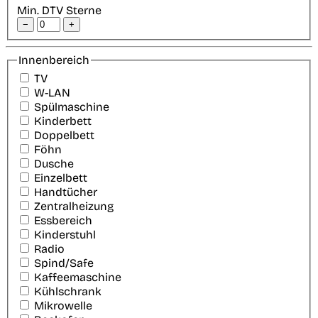
Min. DTV Sterne
−
+
Innenbereich
TV
W-LAN
Spülmaschine
Kinderbett
Doppelbett
Föhn
Dusche
Einzelbett
Handtücher
Zentralheizung
Essbereich
Kinderstuhl
Radio
Spind/Safe
Kaffeemaschine
Kühlschrank
Mikrowelle