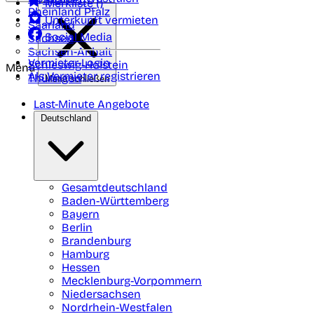
Merkliste (
)
Rheinland Pfalz
Unterkunft vermieten
Saarland
Social Media
Sachsen
Sachsen-Anhalt
Vermieter-Login
Schleswig-Holstein
Menü
Als Vermieter registrieren
Thüringen
Menü schließen
Last-Minute Angebote
Deutschland
Gesamtdeutschland
Baden-Württemberg
Bayern
Berlin
Brandenburg
Hamburg
Hessen
Mecklenburg-Vorpommern
Niedersachsen
Nordrhein-Westfalen