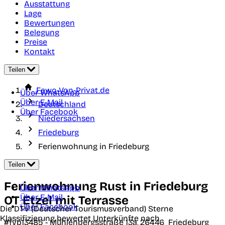
Ausstattung
Lage
Bewertungen
Belegung
Preise
Kontakt
Teilen
Fewo-Von-Privat.de
Über WhatsApp
Über E-Mail
Deutschland
Über Facebook
Niedersachsen
Friedeburg
Ferienwohnung in Friedeburg
Teilen
Ferienwohnung Rust in Friedeburg
Über WhatsApp
Über E-Mail
OT Etzel mit Terrasse
Über Facebook
Die DTV (Deutscher Tourismusverband) Sterne
Klassifizierung bewertet Unterkünfte nach
#fvp13485 -
Mühlenbergsstraße 13a,
26446
Friedeburg