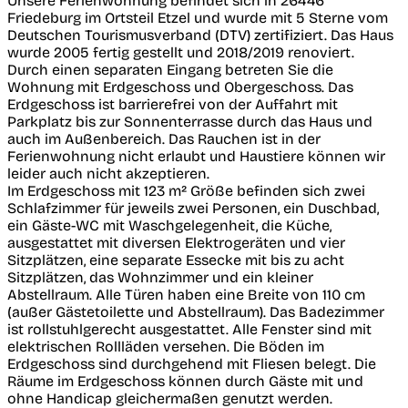
Unsere Ferienwohnung befindet sich in 26446
Friedeburg im Ortsteil Etzel und wurde mit 5 Sterne vom
Deutschen Tourismusverband (DTV) zertifiziert. Das Haus
wurde 2005 fertig gestellt und 2018/2019 renoviert.
Durch einen separaten Eingang betreten Sie die
Wohnung mit Erdgeschoss und Obergeschoss. Das
Erdgeschoss ist barrierefrei von der Auffahrt mit
Parkplatz bis zur Sonnenterrasse durch das Haus und
auch im Außenbereich. Das Rauchen ist in der
Ferienwohnung nicht erlaubt und Haustiere können wir
leider auch nicht akzeptieren.
Im Erdgeschoss mit 123 m² Größe befinden sich zwei
Schlafzimmer für jeweils zwei Personen, ein Duschbad,
ein Gäste-WC mit Waschgelegenheit, die Küche,
ausgestattet mit diversen Elektrogeräten und vier
Sitzplätzen, eine separate Essecke mit bis zu acht
Sitzplätzen, das Wohnzimmer und ein kleiner
Abstellraum. Alle Türen haben eine Breite von 110 cm
(außer Gästetoilette und Abstellraum). Das Badezimmer
ist rollstuhlgerecht ausgestattet. Alle Fenster sind mit
elektrischen Rollläden versehen. Die Böden im
Erdgeschoss sind durchgehend mit Fliesen belegt. Die
Räume im Erdgeschoss können durch Gäste mit und
ohne Handicap gleichermaßen genutzt werden.