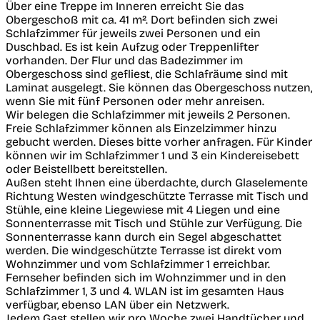
Über eine Treppe im Inneren erreicht Sie das
Obergeschoß mit ca. 41 m². Dort befinden sich zwei
Schlafzimmer für jeweils zwei Personen und ein
Duschbad. Es ist kein Aufzug oder Treppenlifter
vorhanden. Der Flur und das Badezimmer im
Obergeschoss sind gefliest, die Schlafräume sind mit
Laminat ausgelegt. Sie können das Obergeschoss nutzen,
wenn Sie mit fünf Personen oder mehr anreisen.
Wir belegen die Schlafzimmer mit jeweils 2 Personen.
Freie Schlafzimmer können als Einzelzimmer hinzu
gebucht werden. Dieses bitte vorher anfragen. Für Kinder
können wir im Schlafzimmer 1 und 3 ein Kindereisebett
oder Beistellbett bereitstellen.
Außen steht Ihnen eine überdachte, durch Glaselemente
Richtung Westen windgeschützte Terrasse mit Tisch und
Stühle, eine kleine Liegewiese mit 4 Liegen und eine
Sonnenterrasse mit Tisch und Stühle zur Verfügung. Die
Sonnenterrasse kann durch ein Segel abgeschattet
werden. Die windgeschützte Terrasse ist direkt vom
Wohnzimmer und vom Schlafzimmer 1 erreichbar.
Fernseher befinden sich im Wohnzimmer und in den
Schlafzimmer 1, 3 und 4. WLAN ist im gesamten Haus
verfügbar, ebenso LAN über ein Netzwerk.
Jedem Gast stellen wir pro Woche zwei Handtücher und