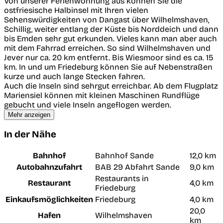
Von unserer Ferienwohnung aus können Sie die
ostfriesische Halbinsel mit Ihren vielen
Sehenswürdigkeiten von Dangast über Wilhelmshaven,
Schillig, weiter entlang der Küste bis Norddeich und dann
bis Emden sehr gut erkunden. Vieles kann man aber auch
mit dem Fahrrad erreichen. So sind Wilhelmshaven und
Jever nur ca. 20 km entfernt. Bis Wiesmoor sind es ca. 15
km. In und um Friedeburg können Sie auf Nebenstraßen
kurze und auch lange Stecken fahren.
Auch die Inseln sind sehrgut erreichbar. Ab dem Flugplatz
Mariensiel können mit kleinen Maschinen Rundflüge
gebucht und viele Inseln angeflogen werden.
Mehr anzeigen
In der Nähe
Bahnhof
Bahnhof Sande
12,0 km
Autobahnzufahrt
BAB 29 Abfahrt Sande
9,0 km
Restaurants in
Restaurant
4,0 km
Friedeburg
Einkaufsmöglichkeiten
Friedeburg
4,0 km
20,0
Hafen
Wilhelmshaven
km