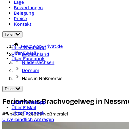
Lage
Bewertungen
Belegung
Preise
Kontakt
Teilen
Fewo-Von-Privat.de
Über WhatsApp
Über E-Mail
Deutschland
Über Facebook
Niedersachsen
Dornum
Haus in Neßmersiel
Teilen
Ferienhaus Brachvogelweg in Nessmers
Über WhatsApp
Über E-Mail
Über Facebook
#fvp12042 -
26553
Neßmersiel
Unverbindlich Anfragen