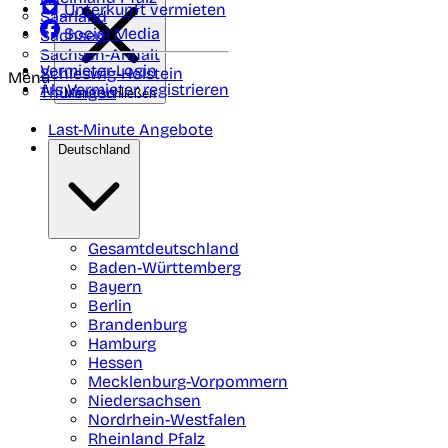
Unterkunft vermieten
Saarland
Social Media
Sachsen
Sachsen-Anhalt
Vermieter-Login
Schleswig-Holstein
Menü
Als Vermieter registrieren
Thüringen
Menü schließen
Last-Minute Angebote
Deutschland
Gesamtdeutschland
Baden-Württemberg
Bayern
Berlin
Brandenburg
Hamburg
Hessen
Mecklenburg-Vorpommern
Niedersachsen
Nordrhein-Westfalen
Rheinland Pfalz