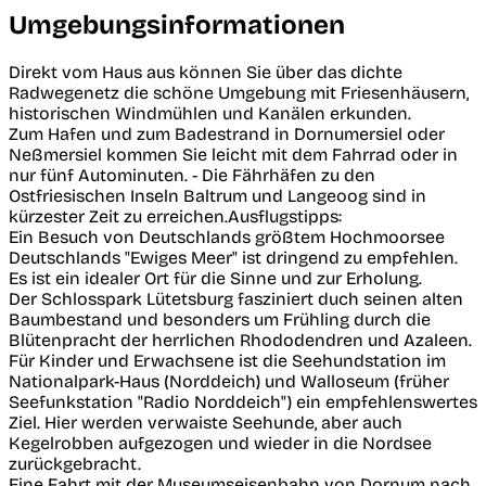
Umgebungsinformationen
Direkt vom Haus aus können Sie über das dichte
Radwegenetz die schöne Umgebung mit Friesenhäusern,
historischen Windmühlen und Kanälen erkunden.
Zum Hafen und zum Badestrand in Dornumersiel oder
Neßmersiel kommen Sie leicht mit dem Fahrrad oder in
nur fünf Autominuten. - Die Fährhäfen zu den
Ostfriesischen Inseln Baltrum und Langeoog sind in
kürzester Zeit zu erreichen.Ausflugstipps:
Ein Besuch von Deutschlands größtem Hochmoorsee
Deutschlands "Ewiges Meer" ist dringend zu empfehlen.
Es ist ein idealer Ort für die Sinne und zur Erholung.
Der Schlosspark Lütetsburg fasziniert duch seinen alten
Baumbestand und besonders um Frühling durch die
Blütenpracht der herrlichen Rhododendren und Azaleen.
Für Kinder und Erwachsene ist die Seehundstation im
Nationalpark-Haus (Norddeich) und Walloseum (früher
Seefunkstation "Radio Norddeich") ein empfehlenswertes
Ziel. Hier werden verwaiste Seehunde, aber auch
Kegelrobben aufgezogen und wieder in die Nordsee
zurückgebracht.
Eine Fahrt mit der Museumseisenbahn von Dornum nach