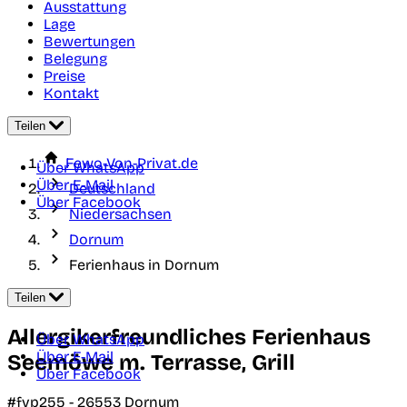
Ausstattung
Lage
Bewertungen
Belegung
Preise
Kontakt
Teilen
Fewo-Von-Privat.de
Über WhatsApp
Über E-Mail
Deutschland
Über Facebook
Niedersachsen
Dornum
Ferienhaus in Dornum
Teilen
Allergikerfreundliches Ferienhaus
Über WhatsApp
Über E-Mail
Seemöwe m. Terrasse, Grill
Über Facebook
#fvp255 -
26553
Dornum