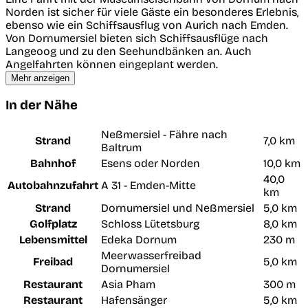
Norden ist sicher für viele Gäste ein besonderes Erlebnis,
ebenso wie ein Schiffsausflug von Aurich nach Emden.
Von Dornumersiel bieten sich Schiffsausflüge nach
Langeoog und zu den Seehundbänken an. Auch
Angelfahrten können eingeplant werden.
Mehr anzeigen
In der Nähe
Neßmersiel - Fähre nach
Strand
7,0 km
Baltrum
Bahnhof
Esens oder Norden
10,0 km
40,0
Autobahnzufahrt
A 31 - Emden-Mitte
km
Strand
Dornumersiel und Neßmersiel
5,0 km
Golfplatz
Schloss Lütetsburg
8,0 km
Lebensmittel
Edeka Dornum
230 m
Meerwasserfreibad
Freibad
5,0 km
Dornumersiel
Restaurant
Asia Pham
300 m
Restaurant
Hafensänger
5,0 km