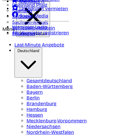
Merkliste (
)
Rheinland Pfalz
Unterkunft vermieten
Saarland
Social Media
Sachsen
Sachsen-Anhalt
Vermieter-Login
Schleswig-Holstein
Menü
Als Vermieter registrieren
Thüringen
Menü schließen
Last-Minute Angebote
Deutschland
Gesamtdeutschland
Baden-Württemberg
Bayern
Berlin
Brandenburg
Hamburg
Hessen
Mecklenburg-Vorpommern
Niedersachsen
Nordrhein-Westfalen