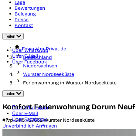
Lage
Bewertungen
Belegung
Preise
Kontakt
Teilen
Fewo-Von-Privat.de
Über WhatsApp
Über E-Mail
Deutschland
Über Facebook
Niedersachsen
Wurster Nordseeküste
Ferienwohnung in Wurster Nordseeküste
Teilen
Komfort Ferienwohnung Dorum Neufel
Über WhatsApp
Über E-Mail
Über Facebook
#fvp10415 -
27632
Wurster Nordseeküste
Unverbindlich Anfragen