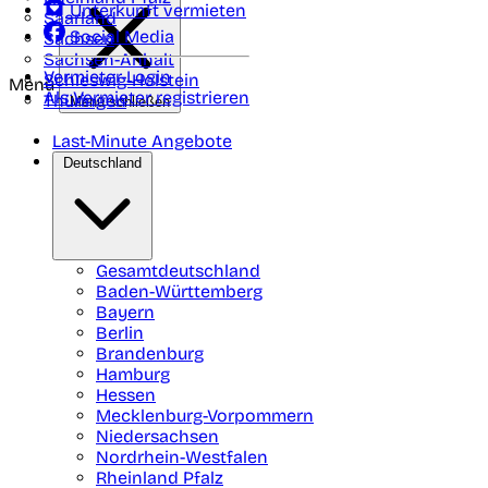
Unterkunft vermieten
Saarland
Social Media
Sachsen
Sachsen-Anhalt
Vermieter-Login
Schleswig-Holstein
Menü
Als Vermieter registrieren
Thüringen
Menü schließen
Last-Minute Angebote
Deutschland
Gesamtdeutschland
Baden-Württemberg
Bayern
Berlin
Brandenburg
Hamburg
Hessen
Mecklenburg-Vorpommern
Niedersachsen
Nordrhein-Westfalen
Rheinland Pfalz