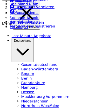
Merkliste (
)
Rheinland Pfalz
Unterkunft vermieten
Saarland
Social Media
Sachsen
Sachsen-Anhalt
Vermieter-Login
Schleswig-Holstein
Menü
Als Vermieter registrieren
Thüringen
Menü schließen
Last-Minute Angebote
Deutschland
Gesamtdeutschland
Baden-Württemberg
Bayern
Berlin
Brandenburg
Hamburg
Hessen
Mecklenburg-Vorpommern
Niedersachsen
Nordrhein-Westfalen