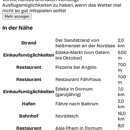
Ausflugsmöglichkeiten zu haben, wenn das Wetter mal
nicht so gut mitspielen sollte!
Mehr anzeigen
In der Nähe
Der Sandstrand von
2,0
Strand
Neßmersiel an der Nordsee
km
Edeka-Markt (von Ostern
500
Einkaufsmöglichkeiten
bis Oktober)
m
700
Restaurant
Pizzeria bei Angelo
m
700
Restaurant
Restaurant Fährhaus
m
Edeka in Dornum
7,0
Einkaufsmöglichkeiten
(ganzjährig)
km
2,0
Hafen
Fähre nach Baltrum
km
16,0
Bahnhof
Norddeich
km
8,0
Restaurant
Asia Pham in Dornum