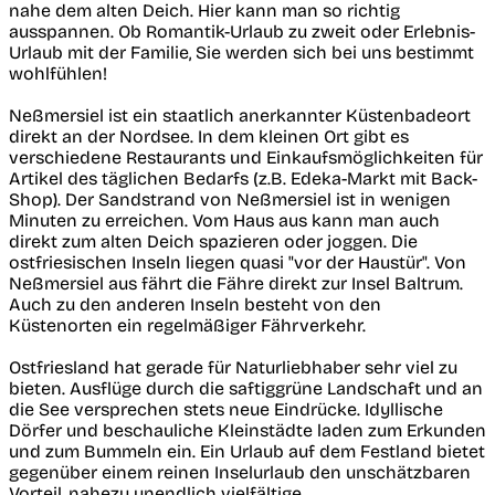
nahe dem alten Deich. Hier kann man so richtig
ausspannen. Ob Romantik-Urlaub zu zweit oder Erlebnis-
Urlaub mit der Familie, Sie werden sich bei uns bestimmt
wohlfühlen!
Neßmersiel ist ein staatlich anerkannter Küstenbadeort
direkt an der Nordsee. In dem kleinen Ort gibt es
verschiedene Restaurants und Einkaufsmöglichkeiten für
Artikel des täglichen Bedarfs (z.B. Edeka-Markt mit Back-
Shop). Der Sandstrand von Neßmersiel ist in wenigen
Minuten zu erreichen. Vom Haus aus kann man auch
direkt zum alten Deich spazieren oder joggen. Die
ostfriesischen Inseln liegen quasi "vor der Haustür". Von
Neßmersiel aus fährt die Fähre direkt zur Insel Baltrum.
Auch zu den anderen Inseln besteht von den
Küstenorten ein regelmäßiger Fährverkehr.
Ostfriesland hat gerade für Naturliebhaber sehr viel zu
bieten. Ausflüge durch die saftiggrüne Landschaft und an
die See versprechen stets neue Eindrücke. Idyllische
Dörfer und beschauliche Kleinstädte laden zum Erkunden
und zum Bummeln ein. Ein Urlaub auf dem Festland bietet
gegenüber einem reinen Inselurlaub den unschätzbaren
Vorteil, nahezu unendlich vielfältige