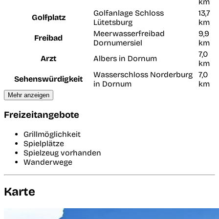
km
Golfanlage Schloss
13,7
Golfplatz
Lütetsburg
km
Meerwasserfreibad
9,9
Freibad
Dornumersiel
km
7,0
Arzt
Albers in Dornum
km
Wasserschloss Norderburg
7,0
Sehenswürdigkeit
in Dornum
km
Mehr anzeigen
Freizeitangebote
Grillmöglichkeit
Spielplätze
Spielzeug vorhanden
Wanderwege
Karte