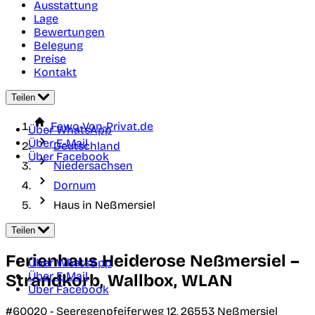
Ausstattung
Lage
Bewertungen
Belegung
Preise
Kontakt
Teilen
Fewo-Von-Privat.de
Über WhatsApp
Über E-Mail
Deutschland
Über Facebook
Niedersachsen
Dornum
Haus in Neßmersiel
Teilen
Ferienhaus Heiderose Neßmersiel –
Über WhatsApp
Über E-Mail
Strandkorb, Wallbox, WLAN
Über Facebook
#60020 -
Seeregenpfeiferweg 12,
26553
Neßmersiel