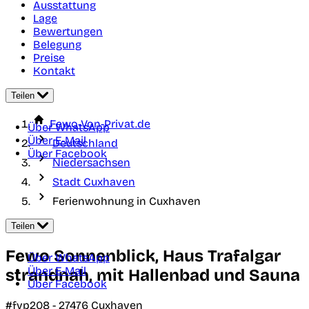
Ausstattung
Lage
Bewertungen
Belegung
Preise
Kontakt
Teilen
Fewo-Von-Privat.de
Über WhatsApp
Über E-Mail
Deutschland
Über Facebook
Niedersachsen
Stadt Cuxhaven
Ferienwohnung in Cuxhaven
Teilen
Fewo Sonnenblick, Haus Trafalgar
Über WhatsApp
Über E-Mail
strandnah, mit Hallenbad und Sauna
Über Facebook
#fvp208 -
27476
Cuxhaven