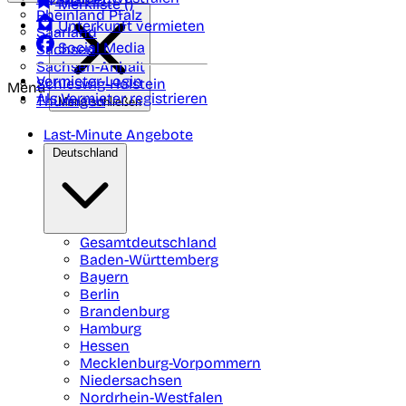
Merkliste (
)
Rheinland Pfalz
Unterkunft vermieten
Saarland
Social Media
Sachsen
Sachsen-Anhalt
Vermieter-Login
Schleswig-Holstein
Menü
Als Vermieter registrieren
Thüringen
Menü schließen
Last-Minute Angebote
Deutschland
Gesamtdeutschland
Baden-Württemberg
Bayern
Berlin
Brandenburg
Hamburg
Hessen
Mecklenburg-Vorpommern
Niedersachsen
Nordrhein-Westfalen