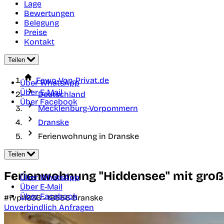
Lage
Bewertungen
Belegung
Preise
Kontakt
Teilen
Fewo-Von-Privat.de
Über WhatsApp
Über E-Mail
Deutschland
Über Facebook
Mecklenburg-Vorpommern
Dranske
Ferienwohnung in Dranske
Teilen
Ferienwohnung "Hiddensee" mit gro
Über WhatsApp
Über E-Mail
Über Facebook
#fvp11836 -
18556
Dranske
Unverbindlich Anfragen