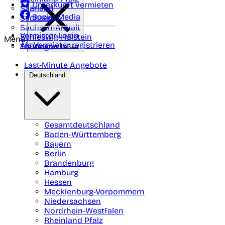
Unterkunft vermieten
Saarland
Social Media
Sachsen
Sachsen-Anhalt
Vermieter-Login
Schleswig-Holstein
Menü
Als Vermieter registrieren
Thüringen
Menü schließen
Last-Minute Angebote
Deutschland
Gesamtdeutschland
Baden-Württemberg
Bayern
Berlin
Brandenburg
Hamburg
Hessen
Mecklenburg-Vorpommern
Niedersachsen
Nordrhein-Westfalen
Rheinland Pfalz