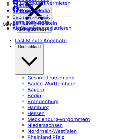
Unterkunft vermieten
Saarland
Social Media
Sachsen
Sachsen-Anhalt
Vermieter-Login
Schleswig-Holstein
Menü
Als Vermieter registrieren
Thüringen
Menü schließen
Last-Minute Angebote
Deutschland
Gesamtdeutschland
Baden-Württemberg
Bayern
Berlin
Brandenburg
Hamburg
Hessen
Mecklenburg-Vorpommern
Niedersachsen
Nordrhein-Westfalen
Rheinland Pfalz