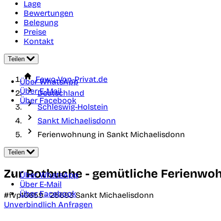
Lage
Bewertungen
Belegung
Preise
Kontakt
Teilen
Fewo-Von-Privat.de
Über WhatsApp
Über E-Mail
Deutschland
Über Facebook
Schleswig-Holstein
Sankt Michaelisdonn
Ferienwohnung in Sankt Michaelisdonn
Teilen
Zur Rotbuche - gemütliche Ferienwoh
Über WhatsApp
Über E-Mail
Über Facebook
#fvp10659 -
25693
Sankt Michaelisdonn
Unverbindlich Anfragen